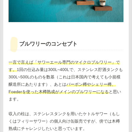
ブルワリーのコンセプト
一言で言えば「サワーエール専門のマイクロブルワリー」で
す。
1回の仕込み量は300L~400Lで、ステンレス貯酒タンクも
300L~500Lのものを数基（これは日本国内で考えても小規模
醸造所にあたります）、あとは
バーボン樽やシェリー樽、
Foederを使った木樽熟成がメインのブルワリーになる
と思い
ます。
収入の柱は、ステンレスタンクを用いたケトルサワー（もし
くはフィリーサワー）の個人向け缶販売ですが、傍では木樽
熟成にチャレンジしたいと思っています。