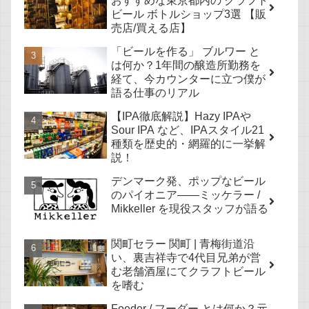
おすすめな東京都内の クラフト
ビール ボトルショップ3選 【販
売店/買える店】
「ビールを作る」 ブルワー と
は何か？1年間の醸造所勤務を
経て、今カウンターに立つ僕が
語る仕事のリアル
【IPA徹底解説】Hazy IPAや
Sour IPA など、IPAスタイル21
種類を歴史的・網羅的に一挙解
説！
デンマーク発、ポップなビール
のパイオニア——ミッケラー /
Mikkeller を現役スタッフが語る
関町セラー 関町 | 青梅街道沿
い、裏吉祥寺で4代目兄弟が営
む老舗酒屋にてクラフトビール
を嗜む
Foeder / フーダー とは何か？元