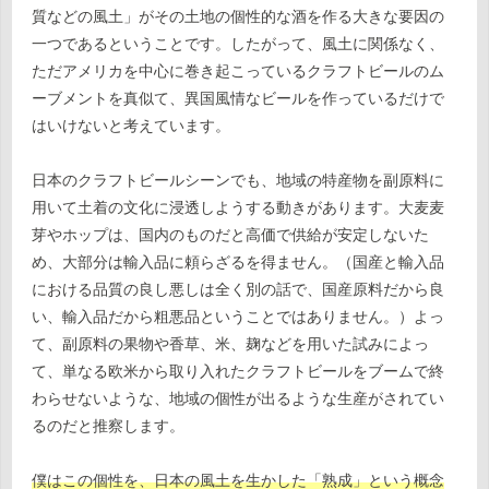
質などの風土」がその土地の個性的な酒を作る大きな要因の
一つであるということです。したがって、風土に関係なく、
ただアメリカを中心に巻き起こっているクラフトビールのム
ーブメントを真似て、異国風情なビールを作っているだけで
はいけないと考えています。
日本のクラフトビールシーンでも、地域の特産物を副原料に
用いて土着の文化に浸透しようする動きがあります。大麦麦
芽やホップは、国内のものだと高価で供給が安定しないた
め、大部分は輸入品に頼らざるを得ません。（国産と輸入品
における品質の良し悪しは全く別の話で、国産原料だから良
い、輸入品だから粗悪品ということではありません。）よっ
て、副原料の果物や香草、米、麹などを用いた試みによっ
て、単なる欧米から取り入れたクラフトビールをブームで終
わらせないような、地域の個性が出るような生産がされてい
るのだと推察します。
僕はこの個性を、日本の風土を生かした「熟成」という概念