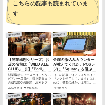
こちらの記事も読まれていま
す
独立開業計画
独立開業計画
【開業構想シリーズ】お
金曜の激込みカウンター
店の名前は「WILD ALE
が教えてくれた、POSレ
CLUB」（旧「Pedi」か
ジに『Square』を選ぶべ
ら改名しました）
き理由【唯一の弱点も正
開業構想シリーズとはしがない
（この記事ではアフィリエイト
直に話します】
ビアバー店員が、独立開業まで
リンクを使用しています）はじ
の成功談や失敗談、思索をブロ
めに：機能の細かい比較は、他
グで不定期連載するシリーズで
サイトにお任せしますPOSレ
2023.03.19
2026.06.09
2026.06.04
す。詳しくは下のリンクをご覧
ジを比較しようとして検索する
ください。ついでに、筆者
と、出てくるのは「手数料
独立開業計画
独立開業計画
（satoshi）は何者？という方
0.01%の違い」や「機能一覧の
向けにはプロフィールをご用意
◯×表」がきれいに並んだ記事
しています。お店の名前を
ばかり。正直、あれを読んでも