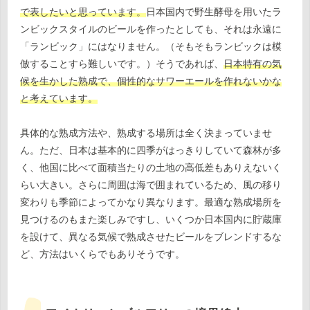
で表したいと思っています。
日本国内で野生酵母を用いたラ
ンビックスタイルのビールを作ったとしても、それは永遠に
「ランビック」にはなりません。（そもそもランビックは模
倣することすら難しいです。）そうであれば、
日本特有の気
候を生かした熟成で、個性的なサワーエールを作れないかな
と考えています。
具体的な熟成方法や、熟成する場所は全く決まっていませ
ん。ただ、日本は基本的に四季がはっきりしていて森林が多
く、他国に比べて面積当たりの土地の高低差もありえないく
らい大きい。さらに周囲は海で囲まれているため、風の移り
変わりも季節によってかなり異なります。最適な熟成場所を
見つけるのもまた楽しみですし、いくつか日本国内に貯蔵庫
を設けて、異なる気候で熟成させたビールをブレンドするな
ど、方法はいくらでもありそうです。