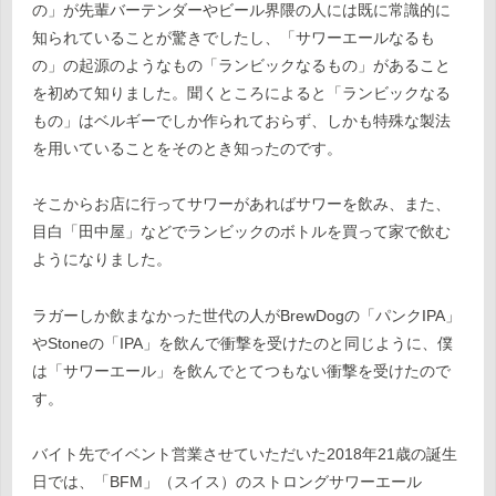
の」が先輩バーテンダーやビール界隈の人には既に常識的に
知られていることが驚きでしたし、「サワーエールなるも
の」の起源のようなもの「ランビックなるもの」があること
を初めて知りました。聞くところによると「ランビックなる
もの」はベルギーでしか作られておらず、しかも特殊な製法
を用いていることをそのとき知ったのです。
そこからお店に行ってサワーがあればサワーを飲み、また、
目白「田中屋」などでランビックのボトルを買って家で飲む
ようになりました。
ラガーしか飲まなかった世代の人がBrewDogの「パンクIPA」
やStoneの「IPA」を飲んで衝撃を受けたのと同じように、僕
は「サワーエール」を飲んでとてつもない衝撃を受けたので
す。
バイト先でイベント営業させていただいた2018年21歳の誕生
日では、「BFM」（スイス）のストロングサワーエール