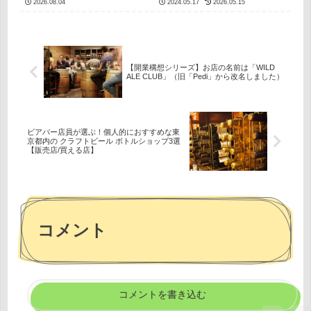
2026.08.04
2024.05.17
2026.05.15
近、カウンター越しにお客さん
興味があるワイルドエールや肉
と話していたり、同業者の先輩
料理が好き飲食店を出店すると
たちと飲んだりしていると、必
きの考え方を知りたい独立前の
ずと言っていいほど話題に上が
飲食業従事者が何をどう考えて
るテーマがあります。それが、
いるのか、同じ独立を考えてい
「昔ほど『レアなビール』で人
る方（特に渋谷区、世田谷区近
【開業構想シリーズ】お店の名前は「WILD
が呼べなくなったよね」という
辺）の参考になれば幸いです。
ALE CLUB」（旧「Pedi」から改名しました）
事実です。ほんの数年前まで、
開業後にこの記事を読んだと
海外の超有名ブルワリーの限定
き、当時はこんな考え方をして
樽や、日本初上陸のヤバいビー
いたんだなと振り返るための記
ルを1樽でも繋げば、それを聞
事でもあります。どんなお店に
きつけたビアギークたちがこぞ
する？ビアバーという業態飲食
ビアバー店員が選ぶ！個人的におすすめな東
ってお店に押し寄せていまし
店開業前に、ざっくりどんなお
京都内の クラフトビール ボトルショップ3選
【販売店/買える店】
た。まさに「このビールが飲め
店にしたいかまとめた記事があ
るのはうちだけ」という最強の
るのでご覧ください。ワイルド
キラーカードがあった時代で
エールとシャルキュトリを...
す。...
コメント
コメントを書き込む