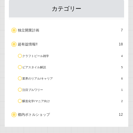
カテゴリー
独立開業計画
7
超有益情報!!
18
クラフトビール雑学
4
ビアスタイル解説
5
業界のリアル/キャリア
6
注目ブルワリー
1
醸造化学/マニア向け
2
都内ボトルショップ
12