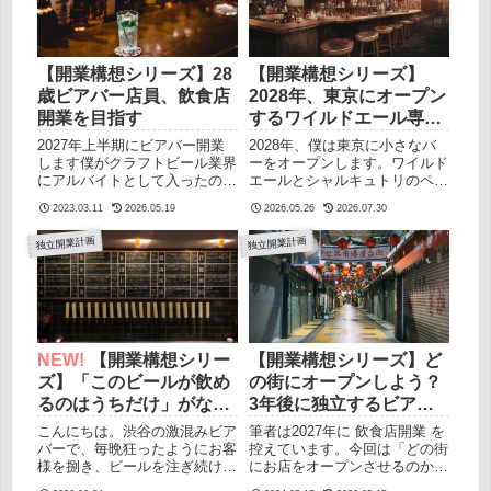
「Pedi」から「WILD ALE
現場で使う自分の姿は1ミリも
CLUB」に変更しました以前こ
想像できませんでした。なぜな
のブログで、開業するお店の名
ら、その多くが実際に毎日レジ
前を 「Pedi」（ペディ） とし
を叩いていない人が書いたカタ
【開業構想シリーズ】28
【開業構想シリーズ】
て発表しました。サワービール
ログスペックの寄せ集めだから
歳ビアバー店員、飲食店
2028年、東京にオープン
製造に欠かせない菌
です。（悪口ではないです。）
開業を目指す
するワイルドエール専門
「Pediococcus」（ペディオコ
だから先に宣言しておきます。
バー——店舗コンセプト
ッカス）から取った、僕なりに
手数料の細かい違いや全機能の
2027年上半期にビアバー開業
2028年、僕は東京に小さなバ
思い入れのある名前でした。で
一覧が知りたい方は、それを丁
と顧客体験のすべてを公
します僕がクラフトビール業界
ーをオープンします。ワイルド
すが、構想を練り直す中で、こ
寧にまとめてくれている他の比
にアルバイトとして入ったのが
エールとシャルキュトリのペア
開します
の名前を手放す...
較サイトを見てください。
2017年3月のことです。当時19
リングを主軸にした、カウンタ
こ...
2023.03.11
2026.05.19
2026.05.26
2026.07.30
歳で何も使い物にならなかった
ー席だけの店。大学時代のスコ
小僧を、当時働き始めたお店の
ティッシュパブから始まり、ブ
独立開業計画
独立開業計画
オーナーは快く受け入れてくれ
ルーパブ、ブルワリーでの製
ました。（そのお世話になった
造、そして現在のMikkeller
オーナーのことはまたいつか記
Tokyoまで、約9年にわたって
事にさせていただきます）あの
クラフトビール業界のあらゆる
時から10年後の2027年、僕の
現場に立ってきました。その9
20代が終わる年にビアバーを開
年間、ずっと頭の片隅にあった
業することに決めました。そも
問いがあります。「自分なら、
NEW!
【開業構想シリー
【開業構想シリーズ】ど
そも筆者（さとし）のことをよ
どんな空間で、どんな体験をお
ズ】「このビールが飲め
の街にオープンしよう？
く知らない方が大半だと思いま
客さんに届けたいか」この記事
るのはうちだけ」がなく
3年後に独立するビアバ
すので、よければ下のリンクか
では、その問いに対する現時点
なりつつある今、ビアバ
ー店員の思考回路 | 飲食
ら僕のプロフィールをご覧くだ
での答えをすべて公開します。
こんにちは。渋谷の激混みビア
筆者は2027年に 飲食店開業 を
さい。このブログで開業までの
ただの「こんなお店にしたい
ーは何を差別化すべきか
店開業
バーで、毎晩狂ったようにお客
控えています。今回は「どの街
道のりを実況中継していきます
な」という夢物語ではありませ
様を捌き、ビールを注ぎ続けて
にお店をオープンさせるのか」
ので、興味のあ...
ん。原価率の設計、...
いる現役店員のさとしです。最
がテーマです。筆者の飲食店に