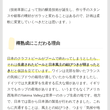
（技術革新によって別の醸造技術が誕生し、作り手のスタン
スや顧客の嗜好がガラッと変わることはあるので、計画は柔
軟に変更していくべきだとは思います。）
樽熟成にこだわる理由
日本のクラフトビールがブームで終わってしまうとしたら、
それは
生産されたビールと日本風土の結びつきが弱まったと
き
だと仮説を立てています。
ワインは北部を除いたフランス
の気候にブドウの栽培が適していたから生産できましたし、
ドイツでは大麦麦芽を生産する広大な畑があります。イギリ
スでもホップの産地がありますし、いうまでもなくアメリカ
西海岸のYakima Valleyは世界一のホップ生産の地です。他方
で、日本では昔から日本酒の製造が行われてきました。これ
らに共通することは、風土との結びつき、つまり「気候や地