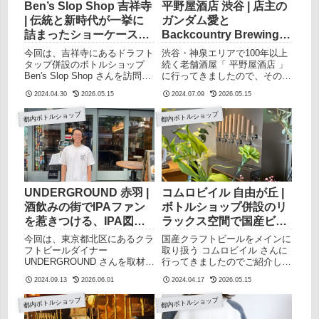
Ben’s Slop Shop 吉祥寺
平野屋酒店 渋谷 | 店主の
| 伝統と新時代が一挙に
ガンダム愛と
詰まったショーケースを
Backcountry Brewingと
擁するボトルショップ
の馴れ初めを聞く夜
今回は、吉祥寺にあるドラフト
渋谷・神泉エリアで100年以上
タップ併設のボトルショップ
続く老舗酒屋「 平野屋酒店 」
Ben's Slop Shop さんを訪問し
に行ってきましたので、その様
ましたのでご紹介します。この
子をご紹介します。この記事は
2024.04.30
2026.05.15
2024.07.09
2026.05.15
記事は以下のような方に向けて
以下のような方に向けて書かれ
書かれています東京都内のクラ
ています東京都内のクラフトビ
都内ボトルショップ
都内ボトルショップ
フトビール販売店を知りたい吉
ール販売店を知りたい渋谷付近
祥寺でクラフトビールが飲め
でクラフトビールが買えるとこ
る/買えるところを探している
ろを探しているカナダ、ベルギ
北米やヨーロッパ、国産ビール
ービールを買いたい平野屋酒店
を買いたいBen's Slop Shopが
がどういうところなのか知りた
どんなところか知りたい某スタ
い平野屋酒店 はどんなとこ
ッフさんにお話を伺ったので、
ろ？まずは外観から。ザ・酒屋
UNDERGROUND 赤羽 |
コムロビイル 自由が丘 |
それらを踏まえて記事にさせて
さん。創業は1907年なので、
酒飲みの街でIPAファン
ボトルショップ併設のリ
いただきました。Ben's Slop
超老舗です。一方で、同じ店内
を惹きつける、IPA図鑑
ラックス空間で国産ビー
Shopはどんなところ？吉祥寺
でビアスタンドとしての営業は
のようなクラフトビール
ルを嗜む
駅から徒歩7分くらい、PARCO
2013年からです。地主さんで
今回は、東京都北区にあるクラ
国産クラフトビールをメインに
を抜けたその先にあります。こ
す。神泉エリアでは通り沿いに
レストラン
フトビールダイナー
取り扱う コムロビイル さんに
ちら外観。B...
あり、近くにオフィスビルが多
UNDERGROUND さんを取材さ
行ってきましたのでご紹介しま
いので平日は賑わうそう...
せていただきました。赤羽は都
す。この記事は以下のような方
2024.09.13
2026.06.01
2024.04.17
2026.05.15
内屈指の飲み文化が盛んな街で
に向けて書かれています東京都
す。今回は、赤羽一オシャレな
内のクラフトビール販売店を知
都内ボトルショップ
都内ボトルショップ
空間でクラフトビールとイタリ
りたい自由が丘でビールのお店
アンフードを提供する
を探しているコムロビイルがど