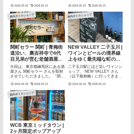
界の人から、オフラインで情報
い適切な価格設定この3つが
ます。この記事は以下のような
さんは、ソーセージやハムなど
を...
基...
2024.05.03
2026.05.15
2024.05.23
2026.05.15
方に向けて書かれています東京
を製造販売する傍ら、クラフト
都内のクラフトビール販売店を
ビールのボトルショップとして
都内ボトルショップ
都内ボトルショップ
知りたい渋谷近辺でビールが買
も営業されています！この記事
えるところを探しているPDX
は以下のような方に向けて書か
TAPROOMはどんなところか知
れています東京都内のクラフト
りたい筆者自身、何度も訪れた
ビール販売店を知りたいJR中
ことがあるバーでしたが、スタ
央線沿いでクラフトビールを買
ッフの「りささん」から改めて
いたいソーセージとクラフトビ
話を伺いました。ちょっとした
ールが大好きノイフランクがど
関町セラー 関町 | 青梅街
NEW VALLEY 二子玉川 |
発見もあったので、それも合わ
んなお店か気になるノイフラン
道沿い、裏吉祥寺で4代
ワインとビールの境界線
せてシェアしたいと思います。
クはどんなところ？初っ端、外
目兄弟が営む老舗酒屋に
上をゆく最先端な町の酒
PDX TAPROOMはどんなとこ
観の写真を撮り忘れました。知
てクラフトビールを嗜む
屋
ろ？PDX TAPROOMは、渋谷
人の紹介とはいえ、店主さんと
今回は、東京都練馬区にある酒
二子玉川駅にほど近いワインシ
駅と原宿駅のあいだにあるビア
は初対面なので緊張でそこまで
屋さん 関町セラー さんを取材
ョップ、 NEW VALLEY さん
バーです。ちょうどTRUNK
気が回ってなかったのです。
させていただきました。「関
（以下敬称略）に行ってきまし
HO...
この投稿をInstagram...
町」は練馬区の西端、ちょうど
たので、お店で聞いた話などを
2024.04.29
2026.05.15
2024.04.18
2026.05.15
吉祥寺（三鷹市）の真北にある
交えて紹介させていただきま
エリアの町名です。この記事は
す。この記事は以下のような方
都内ボトルショップ
以下のような方に向けて書かれ
に向けて書かれています東京都
ています東京都内のクラフトビ
内のクラフトビール販売店を知
ール販売店を知りたいワイン、
りたいNEW VALLEY とはどん
日本酒、ビール、ウイスキー全
なところか知りたいワインとビ
てに興味がある関町セラーはど
ール、どちらにも興味がある
んなところか知りたい店主の
NEW VALLEY はどんなとこ
「よしまさ」さんにお話を伺っ
ろ？二子玉川からほど近く、町
WCB 東京ミッドタウン |
たので、聞かないとわからない
の酒屋さん的なワインショップ
2ヶ月限定ポップアップ
ことまでご紹介できたらなと思
NEW VALLEY。今回は、スタ