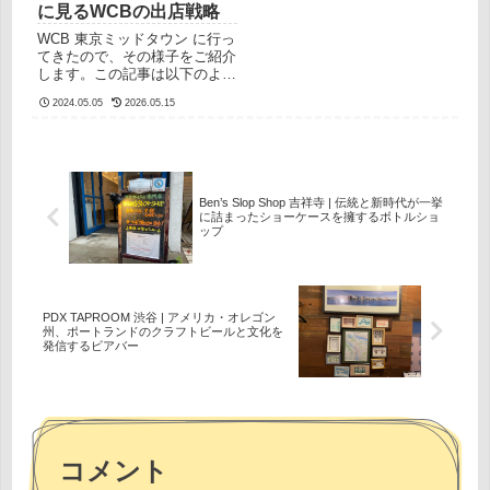
に見るWCBの出店戦略
います。関町セラーはどんなと
ッフのまりのさんに案内してい
ころ？関町セラーは青梅街道沿
ただきました。筆者が伺った際
WCB 東京ミッドタウン に行っ
い、駅でいえば上石神井駅と武
には、こちらのチェアでゆっく
てきたので、その様子をご紹介
蔵関のあいだくらいにありま
りされているお二方がいらっし
します。この記事は以下のよう
す。建物自体大きいです。こち
ゃ...
な方に向けて書かれています東
らが...
2024.05.05
2026.05.15
京都内のクラフトビール販売店
を知りたい東京ミッドタウン近
辺でビールが飲みたい東京都内
でWCBのビールを買えるとこ
ろを探しているWCB TOKYO
MIDTOWNが気になるWCB 東
Ben’s Slop Shop 吉祥寺 | 伝統と新時代が一挙
京ミッドタウン / West Coast
に詰まったショーケースを擁するボトルショ
Brewing Tokyo Midtown は2024
ップ
年4月18日(木)〜6月16日(火)ま
での期間限定ポップアップショ
ップです。東京ミッドタウンに
WCBが期間限定出店ミッドタ
PDX TAPROOM 渋谷 | アメリカ・オレゴン
ウンと呼ばれる商業施設は、東
州、ポートランドのクラフトビールと文化を
京都内に3ヶ所あり...
発信するビアバー
コメント