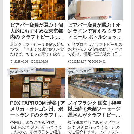
UNDERGROUND さんの魅力を
んなところか知りたいお土産に
深掘ります。この記事は以下の
ビールをクラフトビールを買っ
ような方に向けて書かれていま
ていきたいコムロビイルはどん
す東京都内のクラフトビール販
なところ？自由が丘駅から徒歩
売店を知りたい赤羽でクラフト
3分くらい。開けた道沿いにコ
ビアバー店員が選ぶ！個
ビアバー店員が選ぶ！オ
ビールを飲める場所を探してい
ムロビイルさんはあります。外
人的におすすめな東京都
ンラインで買える クラフ
る多種多様なIPAを心ゆくまで
観はこちら。外からも店内が見
内の クラフトビール ボ
トビール ボトルショップ
堪能したい赤羽
えるので、入りやすいです。こ
トルショップ3選 【販売
３選【ギフトにも！】
UNDERGROUNDというお店が
の看板が目印です。裏側にも可
最近クラフトビールを飲み始め
※当ブログはクラフトビールの
気になるUNDERGROUND はど
愛いサインがあるので、来店さ
店/買える店】
つつ、「今までお店で飲んでい
魅力を伝える情報発信メディア
んなところ？お店はJR埼京線
れた際は要チェック。 この投
たけど、ちょっと家でも飲んで
であり、酒類の直接販売（EC
赤羽駅東口方面にありま...
稿をInstagramで見...
みたい！」「いろんなビールの
業）は行っておりません。クラ
2023.05.08
2026.06.09
2024.03.27
2026.06.01
種類があるみたいだけど、どれ
フトビール はオンラインで買
をどこで買ったらいいか分から
える？サイトは色々あるけどど
都内ボトルショップ
都内ボトルショップ
ない！」という方に向けて、現
こで買ったらいいかよくわから
役のクラフトビールバー店員の
ない！そんな方向けに、どこの
筆者が、個人的におすすめなボ
サイトがおすすめなのか、厳選
トルショップ（酒屋）を紹介し
した３つのサイトをビアバー店
ます。良いボトルショップの選
員が紹介します！この記事を読
び方（余談）完全に独断と偏見
むと、クラフトビールをどこの
ですが、良いボトルショップに
オンラインショップで買ったら
PDX TAPROOM 渋谷 | ア
ノイフランク 国立 | 40年
はある特徴があると思っていま
いいのかがわかりますので、ぜ
メリカ・オレゴン州、ポ
以上続く老舗ソーセージ
す。それは、店員さんにビール
ひ最後までチェックしてみてく
ートランドのクラフトビ
屋さんがクラフトビール
のことを聞くと、ネットの情報
ださい。オンラインショップを
ールと文化を発信するビ
の販売で成功している理
以上の情報が出てくるこれで
選ぶ基準個人的に考える、良い
今回は、渋谷にある PDX
東京都国立市にある ノイフラ
す。本当にビールが好きな店員
オンラインサイトの選び方はセ
アバー
由
TAPROOM さんへ行ってきま
ンク さんに行ってきましたの
さんはブルワー（生産者）や業
ール品コーナーがある送料が安
したので、その様子をご紹介し
でご紹介します。ノイフランク