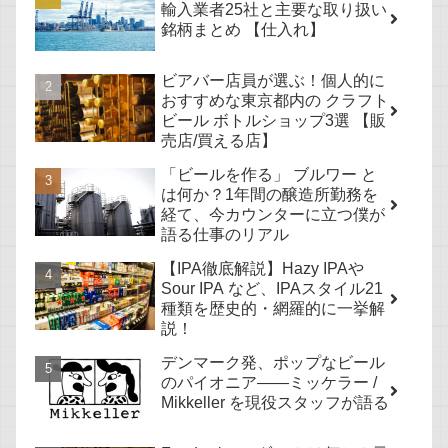
輸入業者25社と主要な取り扱い
銘柄まとめ 【仕入れ】
ビアバー店員が選ぶ！個人的に
おすすめな東京都内の クラフト
ビール ボトルショップ3選 【販
売店/買える店】
「ビールを作る」 ブルワー と
は何か？1年間の醸造所勤務を
経て、今カウンターに立つ僕が
語る仕事のリアル
【IPA徹底解説】Hazy IPAや
Sour IPA など、IPAスタイル21
種類を歴史的・網羅的に一挙解
説！
デンマーク発、ポップなビール
のパイオニア——ミッケラー /
Mikkeller を現役スタッフが語る